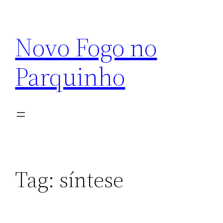
Pular
para
Novo Fogo no
o
conteúdo
Parquinho
Tag:
síntese