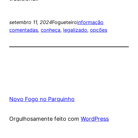
setembro 11, 2024
Fogueteiro
informação
comentadas
, 
conheça
, 
legalizado
, 
opções
Novo Fogo no Parquinho
Orgulhosamente feito com
WordPress