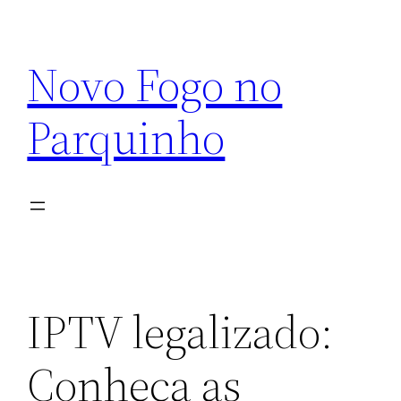
Pular
para
Novo Fogo no
o
conteúdo
Parquinho
IPTV legalizado:
Conheça as