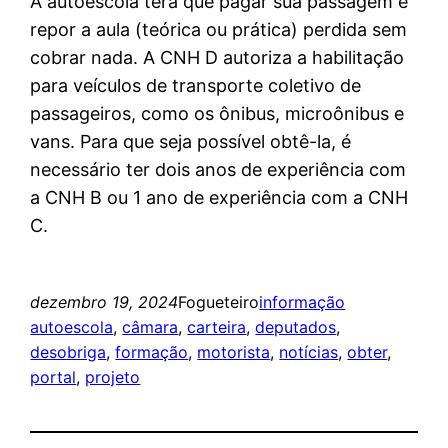
A autoescola terá que pagar sua passagem e
repor a aula (teórica ou prática) perdida sem
cobrar nada. A CNH D autoriza a habilitação
para veículos de transporte coletivo de
passageiros, como os ônibus, microônibus e
vans. Para que seja possível obtê-la, é
necessário ter dois anos de experiência com
a CNH B ou 1 ano de experiência com a CNH
C.
dezembro 19, 2024
Fogueteiro
informação
autoescola
, 
câmara
, 
carteira
, 
deputados
, 
desobriga
, 
formação
, 
motorista
, 
notícias
, 
obter
, 
portal
, 
projeto