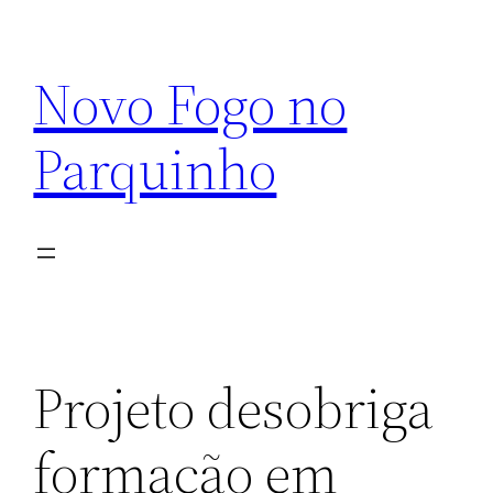
Pular
para
Novo Fogo no
o
conteúdo
Parquinho
Projeto desobriga
formação em