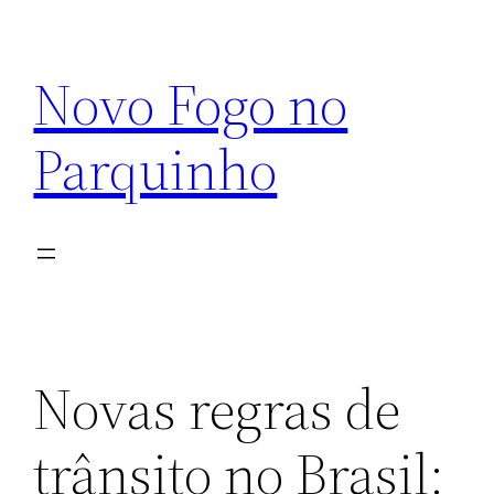
Pular
para
Novo Fogo no
o
conteúdo
Parquinho
Novas regras de
trânsito no Brasil: