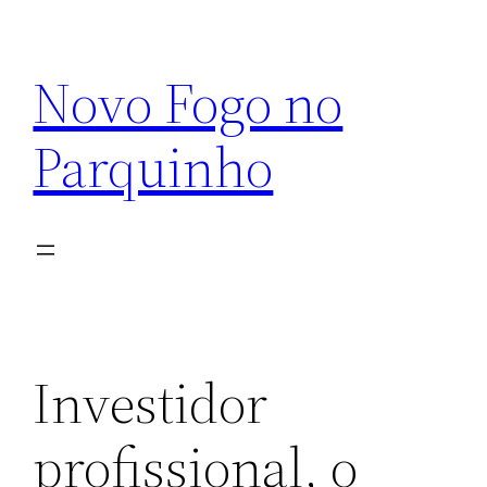
Pular
para
Novo Fogo no
o
conteúdo
Parquinho
Investidor
profissional, o