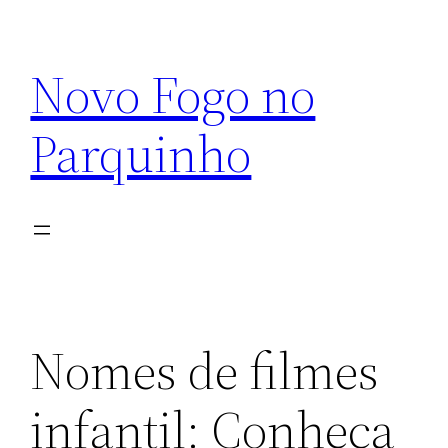
Pular
para
Novo Fogo no
o
conteúdo
Parquinho
Nomes de filmes
infantil: Conheça