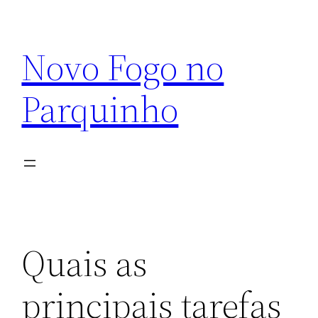
Pular
para
Novo Fogo no
o
conteúdo
Parquinho
Quais as
principais tarefas