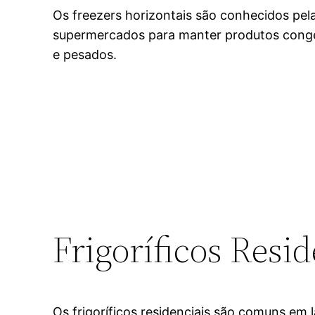
Os freezers horizontais são conhecidos p
supermercados para manter produtos congel
e pesados.
Frigoríficos Resid
Os frigoríficos residenciais são comuns em