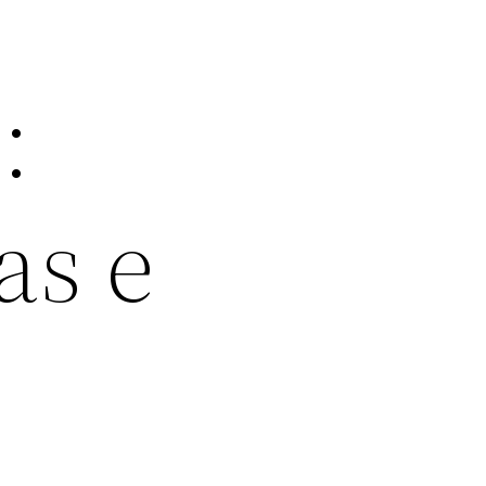
:
as e