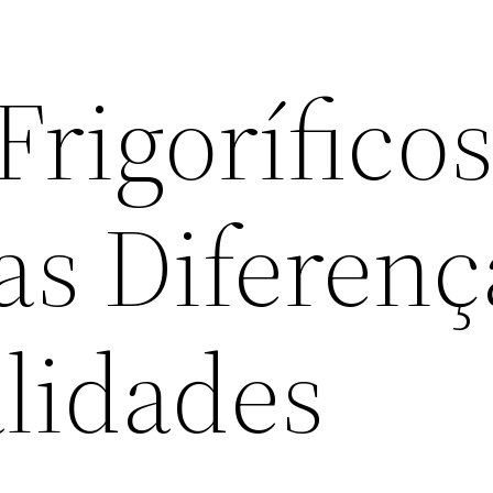
Frigoríficos
as Diferenç
lidades