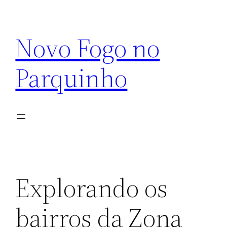
Pular
para
Novo Fogo no
o
conteúdo
Parquinho
Explorando os
bairros da Zona