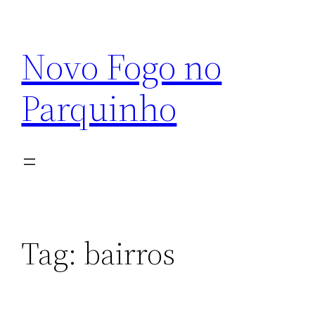
Pular
para
Novo Fogo no
o
conteúdo
Parquinho
Tag:
bairros