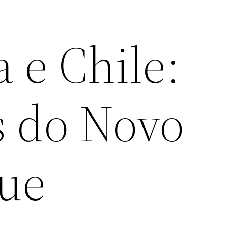
 e Chile:
s do Novo
ue