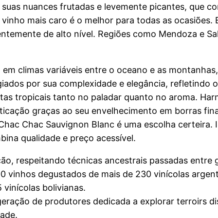
r suas nuances frutadas e levemente picantes, que c
vinho mais caro é o melhor para todas as ocasiões. 
entemente de alto nível. Regiões como Mendoza e Sa
l, em climas variáveis entre o oceano e as montanha
ados por sua complexidade e elegância, refletindo o 
frutas tropicais tanto no paladar quanto no aroma. H
sticação graças ao seu envelhecimento em borras fi
o Chac Chac Sauvignon Blanc é uma escolha certeira. I
bina qualidade e preço acessível.
ção, respeitando técnicas ancestrais passadas entre 
 vinhos degustados de mais de 230 vinícolas argentin
 vinícolas bolivianas.
ação de produtores dedicada a explorar terroirs dis
dade.