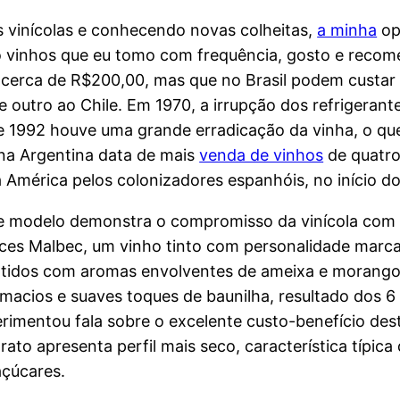
 vinícolas e conhecendo novas colheitas,
a minha
op
vinhos que eu tomo com frequência, gosto e recomen
cerca de R$200,00, mas que no Brasil podem custar 
e outro ao Chile. Em 1970, a irrupção dos refrigeran
1992 houve uma grande erradicação da vinha, o que 
 na Argentina data de mais
venda de vinhos
de quatro
à América pelos colonizadores espanhóis, no início do
te modelo demonstra o compromisso da vinícola com 
es Malbec, um vinho tinto com personalidade marcant
ntidos com aromas envolventes de ameixa e morango. 
acios e suaves toques de baunilha, resultado dos 6
rimentou fala sobre o excelente custo-benefício des
ato apresenta perfil mais seco, característica típic
açúcares.