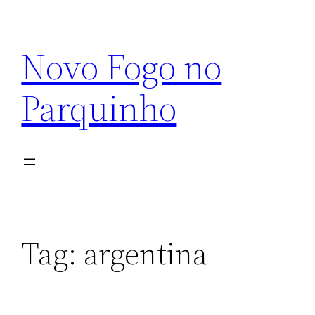
Pular
para
Novo Fogo no
o
conteúdo
Parquinho
Tag:
argentina