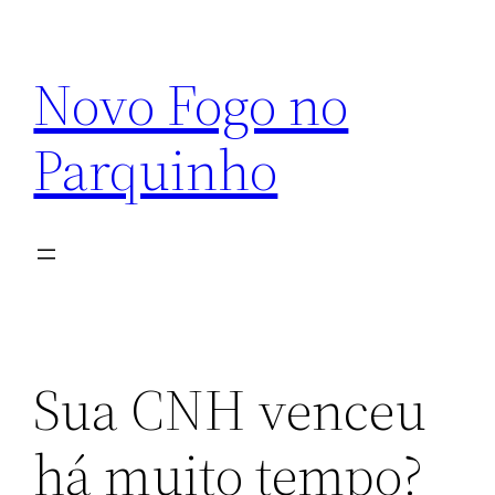
Pular
para
Novo Fogo no
o
conteúdo
Parquinho
Sua CNH venceu
há muito tempo?