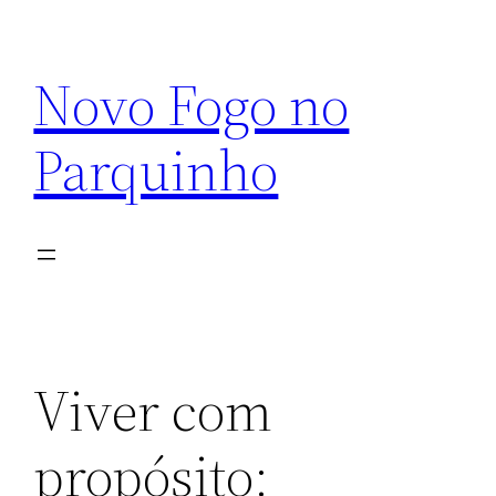
Pular
para
Novo Fogo no
o
conteúdo
Parquinho
Viver com
propósito: