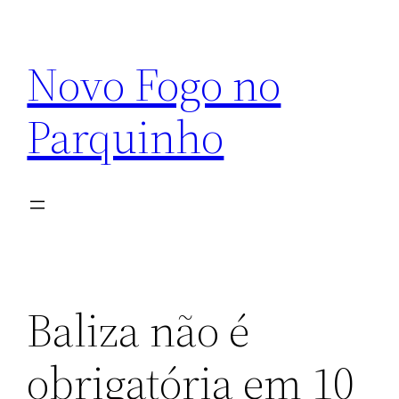
Pular
para
Novo Fogo no
o
conteúdo
Parquinho
Baliza não é
obrigatória em 10