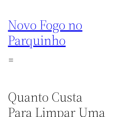
Pular
para
Novo Fogo no
o
conteúdo
Parquinho
Quanto Custa
Para Limpar Uma