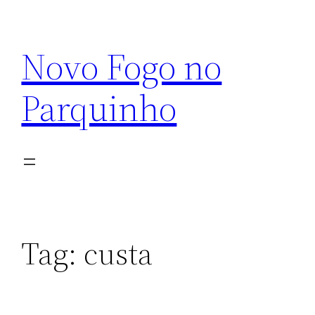
Pular
para
Novo Fogo no
o
conteúdo
Parquinho
Tag:
custa