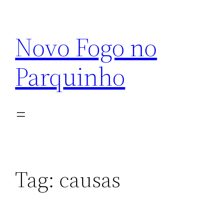
Pular
para
Novo Fogo no
o
conteúdo
Parquinho
Tag:
causas