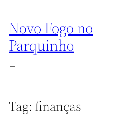
Pular
para
Novo Fogo no
o
conteúdo
Parquinho
Tag:
finanças