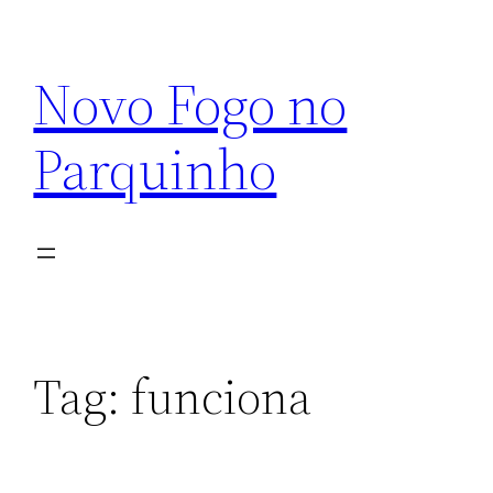
Pular
para
Novo Fogo no
o
conteúdo
Parquinho
Tag:
funciona