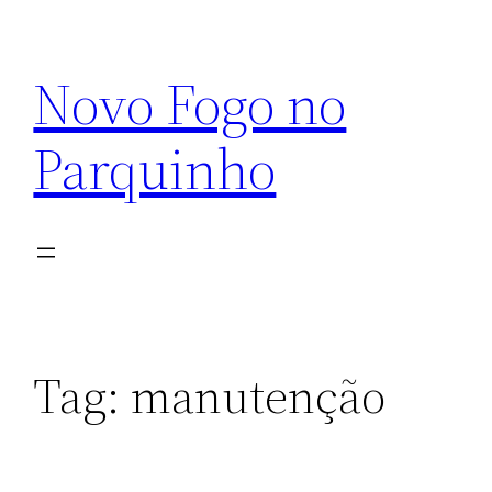
Pular
para
Novo Fogo no
o
conteúdo
Parquinho
Tag:
manutenção