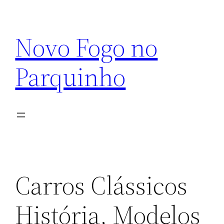
Pular
para
Novo Fogo no
o
conteúdo
Parquinho
Carros Clássicos
História, Modelos