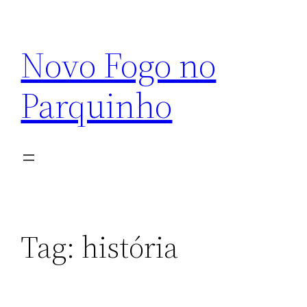
Pular
para
Novo Fogo no
o
conteúdo
Parquinho
Tag:
história