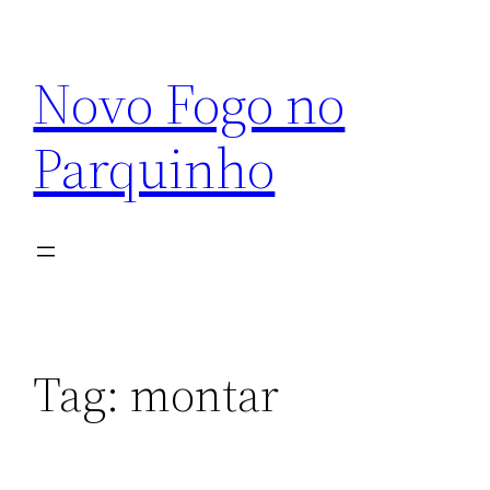
Pular
para
Novo Fogo no
o
conteúdo
Parquinho
Tag:
montar