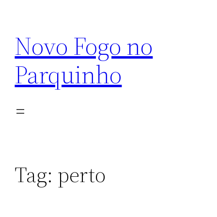
Pular
para
Novo Fogo no
o
conteúdo
Parquinho
Tag:
perto