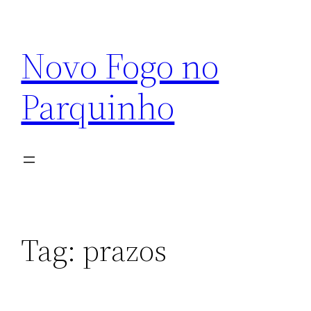
Pular
para
Novo Fogo no
o
conteúdo
Parquinho
Tag:
prazos