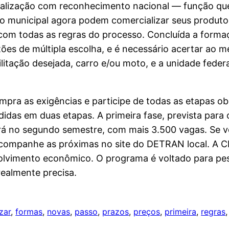
scalização com reconhecimento nacional — função que
o municipal agora podem comercializar seus produtos
o com todas as regras do processo. Concluída a form
es de múltipla escolha, e é necessário acertar ao m
litação desejada, carro e/ou moto, e a unidade fede
pra as exigências e participe de todas as etapas obr
ididas em duas etapas. A primeira fase, prevista para
á no segundo semestre, com mais 3.500 vagas. Se v
 acompanhe as próximas no site do DETRAN local. A
olvimento econômico. O programa é voltado para pes
ealmente precisa.
zar
, 
formas
, 
novas
, 
passo
, 
prazos
, 
preços
, 
primeira
, 
regras
,