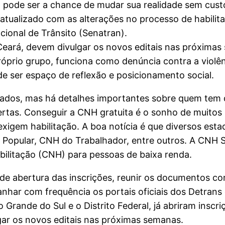
a pode ser a chance de mudar sua realidade sem cust
atualizado com as alterações no processo de habilit
cional de Trânsito (Senatran).
eará, devem divulgar os novos editais nas próximas
róprio grupo, funciona como denúncia contra a violên
 ser espaço de reflexão e posicionamento social.
sados, mas há detalhes importantes sobre quem tem d
rtas. Conseguir a CNH gratuita é o sonho de muitos 
igem habilitação. A boa notícia é que diversos esta
Popular, CNH do Trabalhador, entre outros. A CNH S
abilitação (CNH) para pessoas de baixa renda.
as de abertura das inscrições, reunir os documentos
har com frequência os portais oficiais dos Detrans 
o Grande do Sul e o Distrito Federal, já abriram ins
ar os novos editais nas próximas semanas.