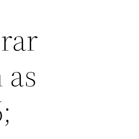
irar
 as
;