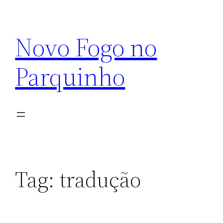
Pular
para
Novo Fogo no
o
conteúdo
Parquinho
Tag:
tradução