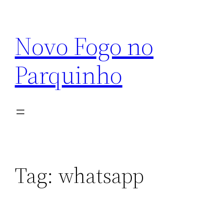
Pular
para
Novo Fogo no
o
conteúdo
Parquinho
Tag:
whatsapp