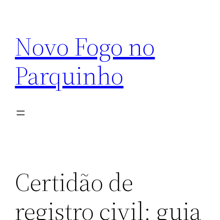
Pular
para
Novo Fogo no
o
conteúdo
Parquinho
Certidão de
registro civil: guia