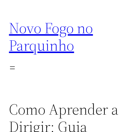
Pular
para
Novo Fogo no
o
conteúdo
Parquinho
Como Aprender a
Dirigir: Guia